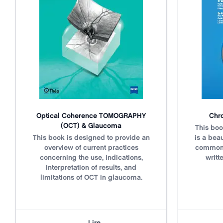
Optical Coherence TOMOGRAPHY
Chro
(OCT) & Glaucoma
Title
N/A
This boo
Title
N/A
This book is designed to provide an
is a beau
overview of current practices
common 
concerning the use, indications,
writt
interpretation of results, and
limitations of OCT in glaucoma.
Lire