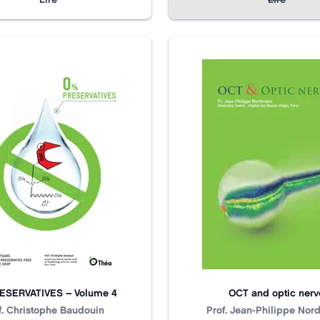
ESERVATIVES – Volume 4
OCT and optic nerv
f. Christophe Baudouin
Title
N/A
Prof. Jean-Philippe No