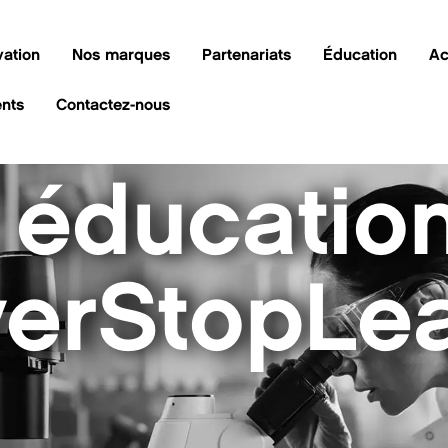
vation
Nos marques
Partenariats
Éducation
Ac
ents
Contactez-nous
éducatio
erStopLea