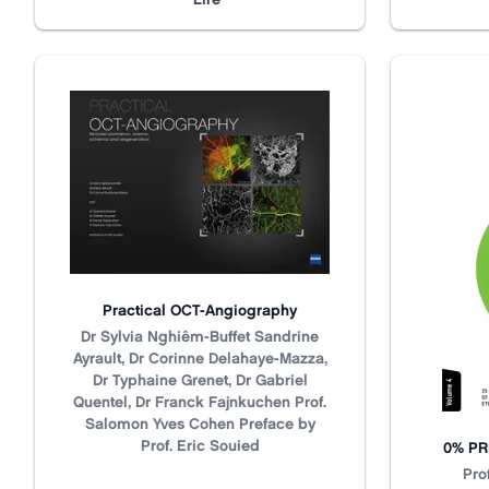
Practical OCT-Angiography
Title
N/A
Dr Sylvia Nghiêm-Buffet Sandrine
Ayrault, Dr Corinne Delahaye-Mazza,
Dr Typhaine Grenet, Dr Gabriel
Quentel, Dr Franck Fajnkuchen Prof.
Salomon Yves Cohen Preface by
Prof. Eric Souied
0% PR
Title
N/A
Pro