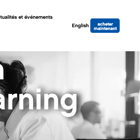
tualités et événements
acheter
English
maintenant
n
rning