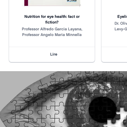
Nutrition for eye health: fact or
Eyeli
fiction?
Title
N/A
Dr. Oli
Title
N/A
Professor Alfredo Garcia Layana,
Levy-G
Professor Angelo Maria Minnella
Lire