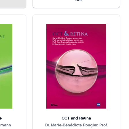
e
OCT and Retina
rdmann
Title
N/A
Dr. Marie-Bénédicte Rougier, Prof.