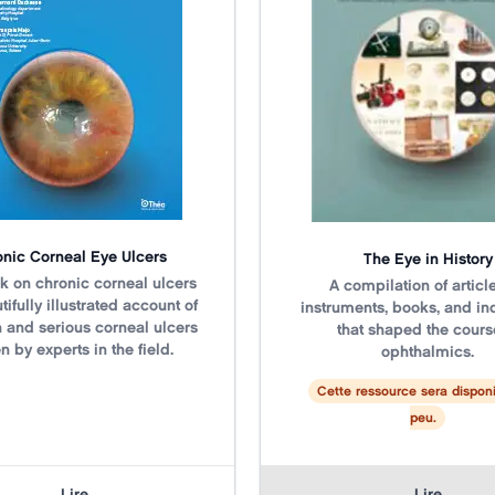
nic Corneal Eye Ulcers
The Eye in History
k on chronic corneal ulcers
Title
N/A
A compilation of articl
tifully illustrated account of
instruments, books, and in
and serious corneal ulcers
that shaped the cours
en by experts in the field.
ophthalmics.
Cette ressource sera dispon
peu.
Lire
Lire