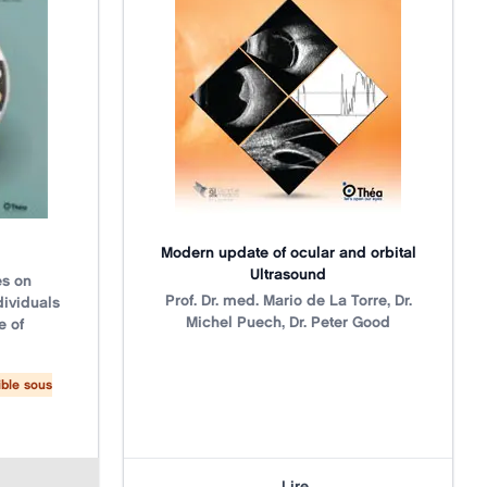
Modern update of ocular and orbital
Ultrasound
es on
Title
N/A
Prof. Dr. med. Mario de La Torre, Dr.
dividuals
Michel Puech, Dr. Peter Good
e of
ible sous
Lire